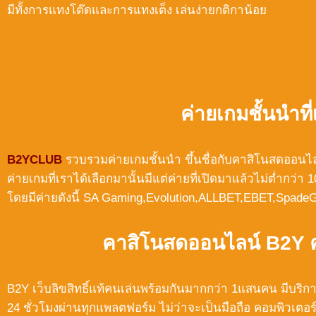
มีทั้งการแทงโต๊ดและการแทงเต็ง เล่นง่ายกติกาน้อย
ค่ายเกมชั้นนำท
B2YCLUB
รวบรวมค่ายเกมชั้นนำ ขึ้นชื่อกับคาสิโนสดออนไลน์
ค่ายเกมที่เราได้เลือกมานั้นมีแต่ค่ายที่เปิดมาแล้วไม่ต่ำ
โดยมีค่ายดังนี้ SA Gaming,Evolution,ALLBET,EBET,Spad
คาสิโนสดออนไลน์ B2Y ครบ
B2Y
เว็บลิขสิทธิ์แท้คนเล่นพร้อมกันมากกว่า 1แสนคน มีบร
24 ชั่วโมงผ่านทุกแพลตฟอร์ม ไม่ว่าจะเป็นมือถือ คอมพิวเตอ