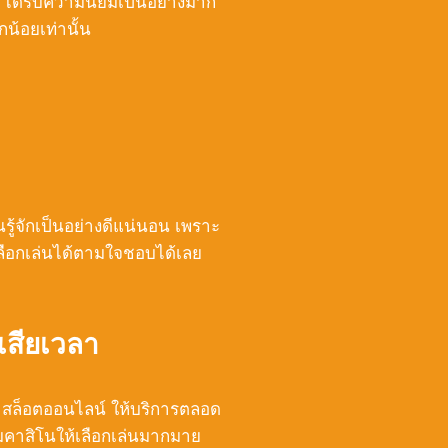
ย ได้รับความนิยมเป็นอย่างมาก
กน้อยเท่านั้น
รู้จักเป็นอย่างดีแน่นอน เพราะ
เลือกเล่นได้ตามใจชอบได้เลย
เสียเวลา
ย สล็อตออนไลน์ ให้บริการตลอด
กมคาสิโนให้เลือกเล่นมากมาย