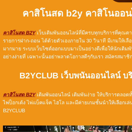
คาสิโนสด b2y คาสิโนออนไล
คาสิโนสด B2Y
เว็บเดิมพันออนไลน์ที่มีครบทุกบริการที่คุณ
รายการฝาก-ถอน ได้ด้วยตัวเองภายใน 30 วินาที มีเกมให้เล
มากมาย ระบบเว็บไซต์ออกแบบมาเป็นอย่างดีเพื่อให้นักเดิมพันทุ
อย่างง่ายที่ เฉพาะนั้นอย่าพลาดโอกาสดีๆกับเรา สมัครสมาชิ
B2YCLUB เว็บพนันออนไลน์ บริกา
คาสิโนสด B2Y
เดิมพันออนไลน์ เดิมพันง่าย ให้บริการตลอดทั้
ไพ่ป็อกเด้ง ไพ่แบ็คแจ็ค ไฮโล และมีค่ายเกมชั้นนำให้เลือก
B2YCLUB