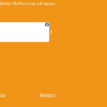
ัครสมาชิกกับเราเลย แล้วคุณจะ
Supakorn Rattanawan





@Supa2
หลังจากที่ลองเล่นแล้วก็ดีนะครับ ระบบเ
่อย
ติดต่อเรา