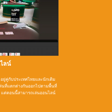
ไลน์
ก อยู่คู่กับประเทศไทยและนักเดิม
ที่แตกต่างกันออกไปตามพื้นที่
ง แต่ตอนนี้สามารถเล่นออนไลน์