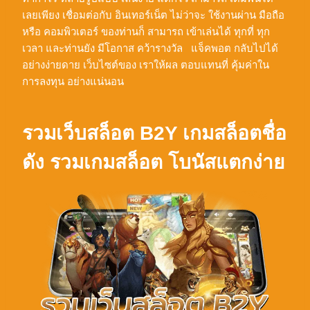
เลยเพียง เชื่อมต่อกับ อินเทอร์เน็ต ไม่ว่าจะ ใช้งานผ่าน มือถือ
หรือ คอมพิวเตอร์ ของท่านก็ สามารถ เข้าเล่นได้ ทุกที่ ทุก
เวลา และท่านยัง มีโอกาส คว้ารางวัล แจ็คพอต กลับไปได้
อย่างง่ายดาย เว็บไซต์ของ เราให้ผล ตอบแทนที่ คุ้มค่าใน
การลงทุน อย่างแน่นอน
รวมเว็บสล็อต B2Y เกมสล็อตชื่อ
ดัง รวมเกมสล็อต โบนัสแตกง่าย