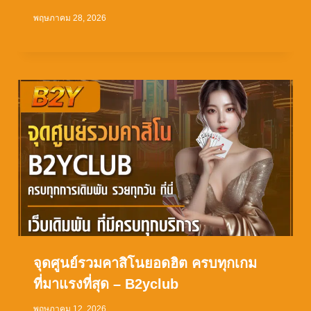
พฤษภาคม 28, 2026
จุดศูนย์รวมคาสิโนยอดฮิต ครบทุกเกม
ที่มาแรงที่สุด – B2yclub
พฤษภาคม 12, 2026