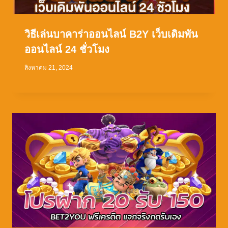
วิธีเล่นบาคาร่าออนไลน์ B2Y เว็บเดิมพัน
ออนไลน์ 24 ชั่วโมง
สิงหาคม 21, 2024