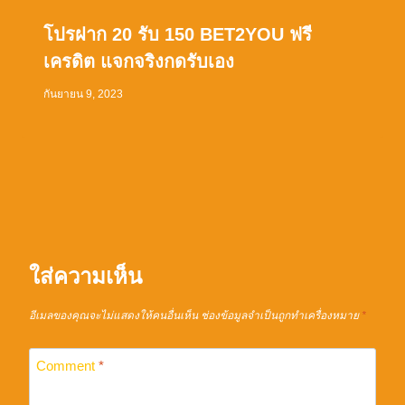
โปรฝาก 20 รับ 150 BET2YOU ฟรี
เครดิต แจกจริงกดรับเอง
กันยายน 9, 2023
ใส่ความเห็น
อีเมลของคุณจะไม่แสดงให้คนอื่นเห็น
ช่องข้อมูลจำเป็นถูกทำเครื่องหมาย
*
Comment
*