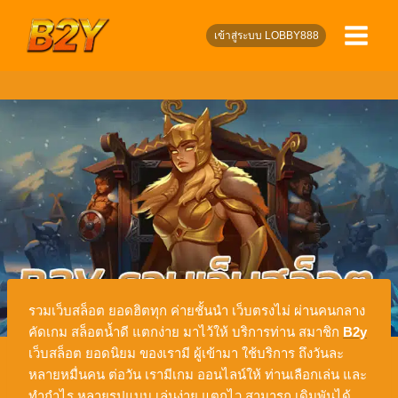
Skip
to
เข้าสู่ระบบ LOBBY888
content
รวมเว็บสล็อต ยอดฮิตทุก ค่ายชั้นนำ เว็บตรงไม่ ผ่านคนกลาง
คัดเกม สล็อตน้ำดี แตกง่าย มาไว้ให้ บริการท่าน สมาชิก
B2y
เว็บสล็อต ยอดนิยม ของเรามี ผู้เข้ามา ใช้บริการ ถึงวันละ
หลายหมื่นคน ต่อวัน เรามีเกม ออนไลน์ให้ ท่านเลือกเล่น และ
ทำกำไร หลายรูปแบบ เล่นง่าย แตกไว สามารถ เดิมพันได้