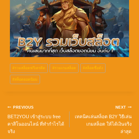
Post
#
รวมสล็อตฟรีเครดิต
#
รวมเกมสล็อต
#
สล็อตชื่อดัง
Tags:
#
สล็อตยอดนิยม
แนะแนว
PREVIOUS
NEXT
BET2YOU เข้าสู่ระบบ free
เทคนิคเล่นสล็อต B2Y วิธีเล่น
เรื่อง
คาสิโนออนไลน์ ที่ทำกำไรได้
เกมสล็อต ให้ได้เงินจริง
จริง
ล่าสุด