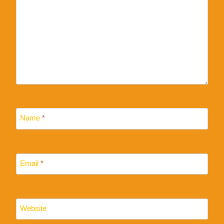
Name
*
Email
*
Website