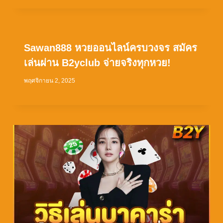
Sawan888 หวยออนไลน์ครบวงจร สมัคร
เล่นผ่าน B2yclub จ่ายจริงทุกหวย!
พฤศจิกายน 2, 2025