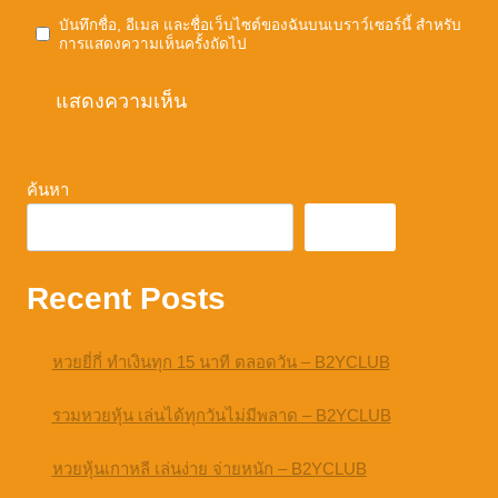
บันทึกชื่อ, อีเมล และชื่อเว็บไซต์ของฉันบนเบราว์เซอร์นี้ สำหรับ
การแสดงความเห็นครั้งถัดไป
ค้นหา
ค้นหา
Recent Posts
หวยยี่กี่ ทำเงินทุก 15 นาที ตลอดวัน – B2YCLUB
รวมหวยหุ้น เล่นได้ทุกวันไม่มีพลาด – B2YCLUB
หวยหุ้นเกาหลี เล่นง่าย จ่ายหนัก – B2YCLUB